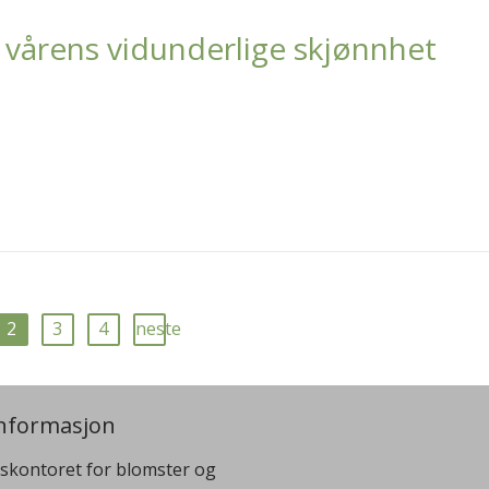
 vårens vidunderlige skjønnhet
2
3
4
neste
nformasjon
skontoret for blomster og