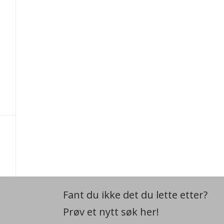
Fant du ikke det du lette etter?
Prøv et nytt søk her!