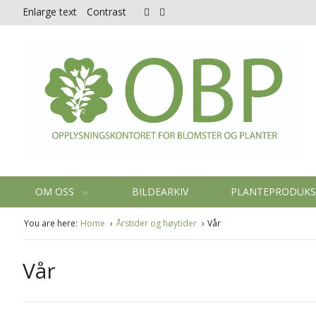
Enlarge text
Contrast
OM OSS
BILDEARKIV
PLANTEPRODUK
You are here:
Home
Årstider og høytider
Vår
Vår