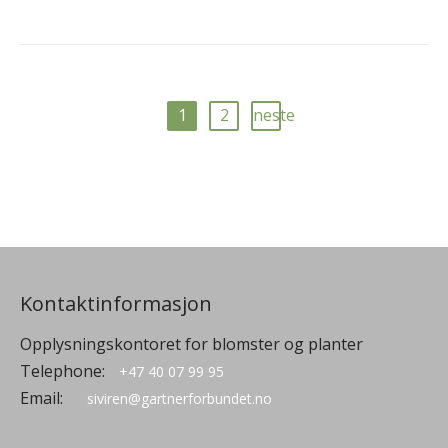
1
2
neste
Kontaktinformasjon
Opplysningskontoret for blomster og planter
Telephone:
+47 40 07 99 95
Email:
siviren@gartnerforbundet.no