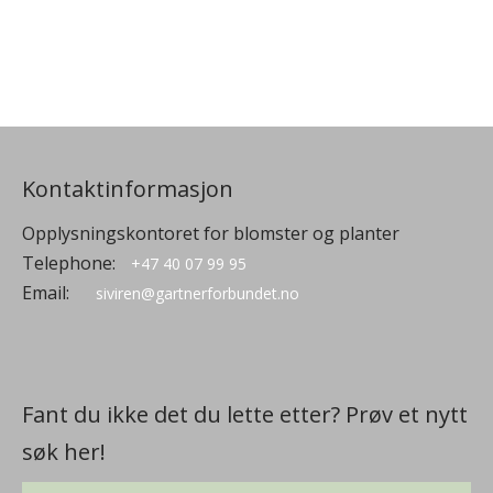
Kontaktinformasjon
Opplysningskontoret for blomster og planter
Telephone:
+47 40 07 99 95
Email:
siviren@gartnerforbundet.no
Fant du ikke det du lette etter? Prøv et nytt
søk her!