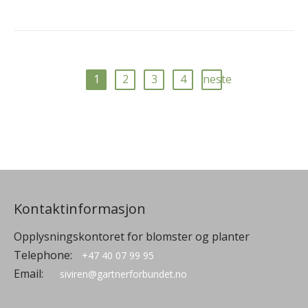
1
2
3
4
neste
Kontaktinformasjon
Opplysningskontoret for blomster og planter
Telephone:
+47 40 07 99 95
Email:
siviren@gartnerforbundet.no