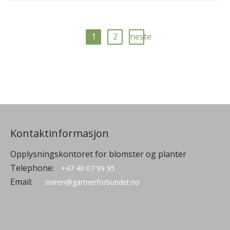
1
2
neste
Kontaktinformasjon
Opplysningskontoret for blomster og planter
Telephone:
+47 40 07 99 95
Email:
siviren@gartnerforbundet.no