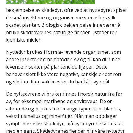
bekjempelse av skadedyr, ofte ved at nyttedyret spiser
de små insektene og organismene som ellers ville
skadet planten. Biologisk bekjempelse innebærer å
bruke skadedyrenes naturlige fiender i stedet for
kjemiske midler.
Nyttedyr brukes i form av levende organismer, som
andre insekter og nematoder. Av og til kan du finne
levende insekter på plantene du kjøper. Dette
behøver slett ikke være negativt, kanskje er det rett
og slett en liten vaktmester du har fått øye på!
De nyttedyrene vi bruker finnes i norsk natur fra før
av, for eksempel marihøne og snylteveps. De er
altetende og brukes mot mange typer, som bladlus,
veksthusmellus og minerfluer. Når man oppdager
symptomer eller skadedyr, må nyttedyrene settes ut
med en gang. Skadedyrenes fiender blir våre nyttedyr.