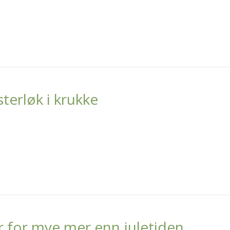
terløk i krukke
er for mye mer enn juletiden