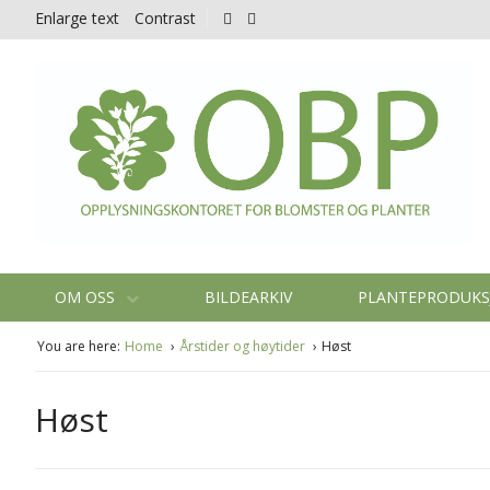
Enlarge text
Contrast
OM OSS
BILDEARKIV
PLANTEPRODUK
You are here:
Home
Årstider og høytider
Høst
Høst