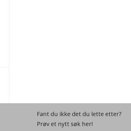
Fant du ikke det du lette etter?
Prøv et nytt søk her!