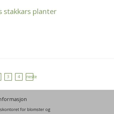
 stakkars planter
3
4
neste
nformasjon
skontoret for blomster og