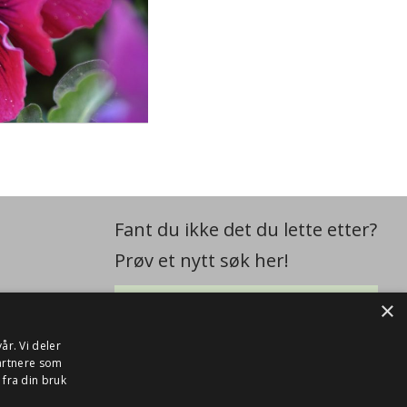
Fant du ikke det du lette etter?
Prøv et nytt søk her!
×
år. Vi deler
artnere som
fra din bruk