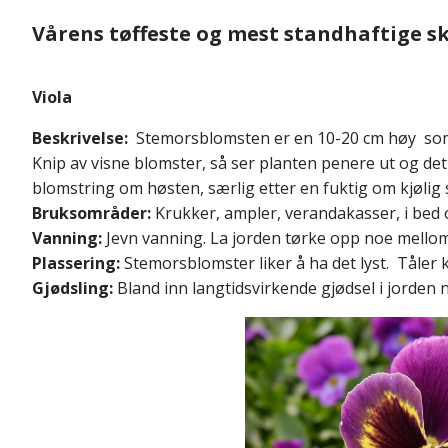
Vårens tøffeste og mest standhaftige s
Viola
Beskrivelse:
Stemorsblomsten er en 10-20 cm høy somm
Knip av visne blomster, så ser planten penere ut og de
blomstring om høsten, særlig etter en fuktig om kjøli
Bruksområder:
Krukker, ampler, verandakasser, i bed 
Vanning:
Jevn vanning. La jorden tørke opp noe mello
Plassering:
Stemorsblomster liker å ha det lyst. Tåler kj
Gjødsling:
Bland inn langtidsvirkende gjødsel i jorden nå