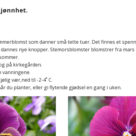
kjønnhet.
erblomst som danner små tette tuer. Det finnes et spen
t dannes nye knopper. Stemorsblomster blomstrer fra mars t
g sommer.
og på kirkegården.
m vanningene.
ølig vær,ned til -2-4˚ C.
r du planter, eller gi flytende gjødsel en gang i uken.