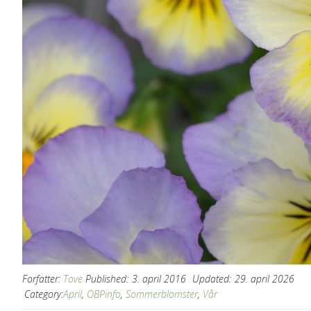
Forfatter:
Tove
Published:
3. april 2016
Updated:
29. april 2026
Category:
April
,
OBPinfo
,
Sommerblomster
,
Vår