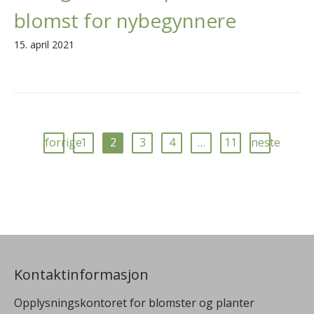
blomst for nybegynnere
15. april 2021
forrige
1
2
3
4
…
11
neste
Kontaktinformasjon
Opplysningskontoret for blomster og planter