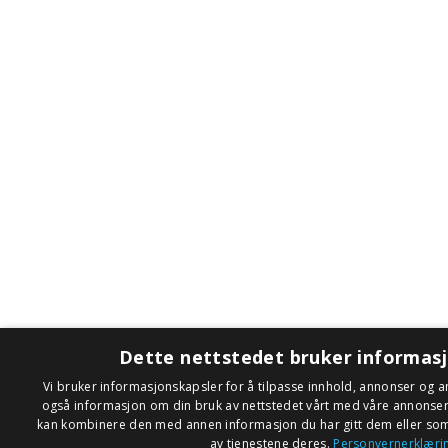
Dette nettstedet bruker informas
Vi bruker informasjonskapsler for å tilpasse innhold, annonser og an
også informasjon om din bruk av nettstedet vårt med våre annonse
kan kombinere den med annen informasjon du har gitt dem eller som 
av tjenestene deres.
Personvernerklæri