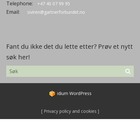
Telephone:
+47 40 07 99 95
Email:
siviren@gartnerforbundet.no
Fant du ikke det du lette etter? Prøv et nytt
søk her!
idium
WordPress
Privacy policy and cookies