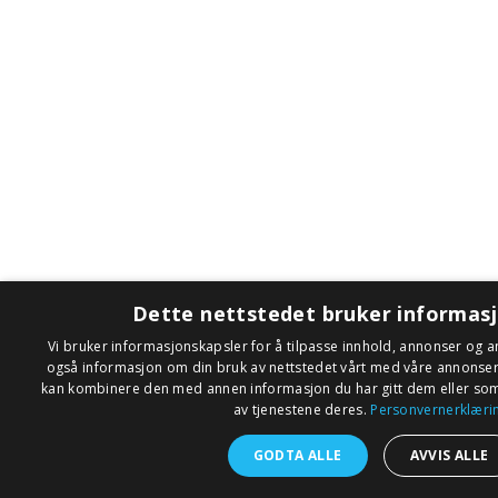
Dette nettstedet bruker informas
Vi bruker informasjonskapsler for å tilpasse innhold, annonser og an
også informasjon om din bruk av nettstedet vårt med våre annonse
kan kombinere den med annen informasjon du har gitt dem eller som 
av tjenestene deres.
Personvernerklæri
GODTA ALLE
AVVIS ALLE