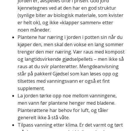
jorden er, avspeiles ofte i prisen. God jord
kjennetegnes ved at den har en god struktur
(synlige biter av biologisk materiale, som kvister
er helt ok), og ikke «klapper sammen» etter
noen måneder.
Plantene har næring i jorden i potten sin når du
kjøper den, men skal den vokse en lang sommer
trenger den mer næring. Vær raus med kompost
og langtidsvirkende gjødselpellets – men ikke så
raus at du svir planterøtter. Mengdeanvisning
står på pakken! Gjødsel som kan løses opp og
tilsettes med vanningsvann er også et fint
supplement.
La jorden tørke opp noe mellom vanningene,
men vann før plantene henger med bladene.
Planterøttene har behov for luft, og tåler
generelt ikke å stå våte.
Tilpass vanning etter klima. Er det varmt og tørt