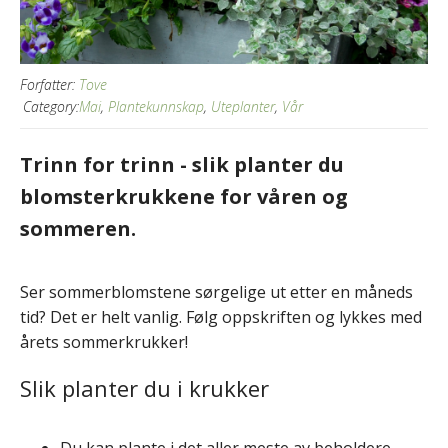
Forfatter:
Tove
Category:
Mai
,
Plantekunnskap
,
Uteplanter
,
Vår
Trinn for trinn - slik planter du
blomsterkrukkene for våren og
sommeren.
Ser sommerblomstene sørgelige ut etter en måneds
tid? Det er helt vanlig. Følg oppskriften og lykkes med
årets sommerkrukker!
Slik planter du i krukker
Du kan plante i det aller meste av beholdere,