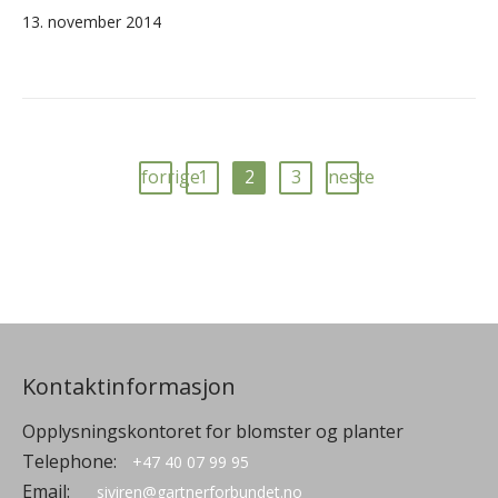
13. november 2014
forrige
1
2
3
neste
Kontaktinformasjon
Opplysningskontoret for blomster og planter
Telephone:
+47 40 07 99 95
Email:
siviren@gartnerforbundet.no