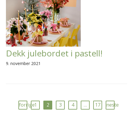
Dekk julebordet i pastell!
9. november 2021
forrige
1
2
3
4
…
17
neste