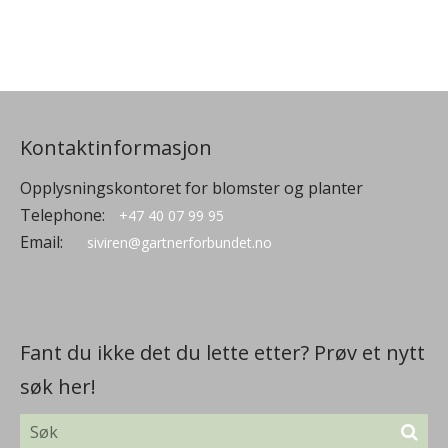
Kontaktinformasjon
Opplysningskontoret for blomster og planter
Telephone:
+47 40 07 99 95
Email:
siviren@gartnerforbundet.no
Fant du ikke det du lette etter? Prøv et nytt
søk her!