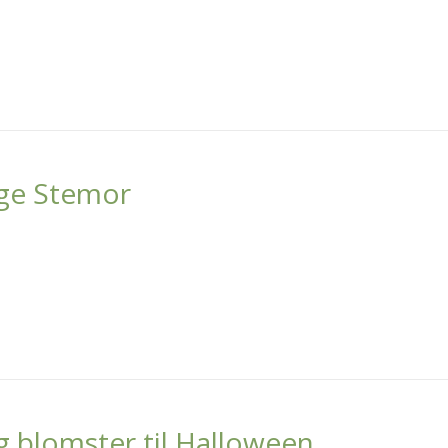
ige Stemor
g blomster til Halloween