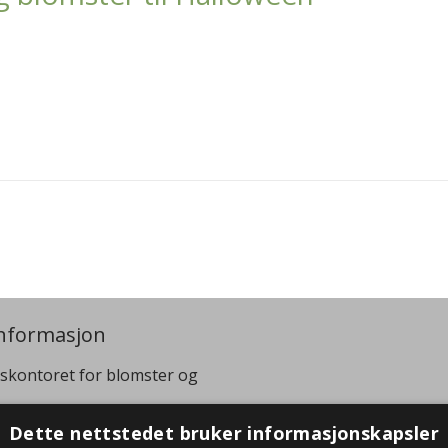
nformasjon
skontoret for blomster og
:
+47 40 07 99 95
Dette nettstedet bruker informasjonskapsler