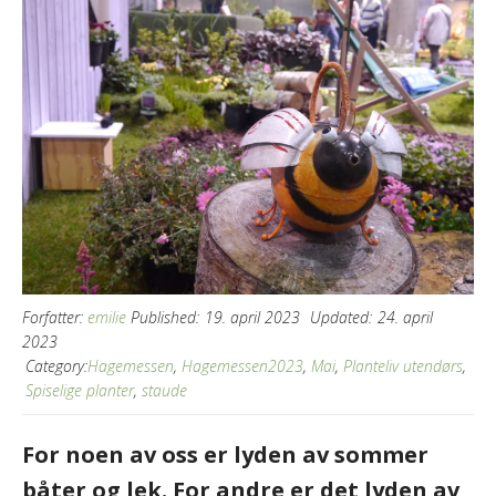
Forfatter:
emilie
Published:
19. april 2023
Updated:
24. april
2023
Category:
Hagemessen
,
Hagemessen2023
,
Mai
,
Planteliv utendørs
,
Spiselige planter
,
staude
For noen av oss er lyden av sommer
båter og lek. For andre er det lyden av