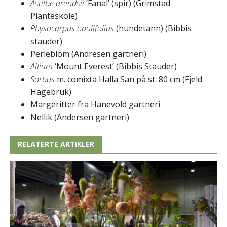
Astilbe arendsii
‘Fanal’ (spir) (Grimstad
Planteskole)
Physocarpus opulifolius
(hundetann) (Bibbis
stauder)
Perleblom (Andresen gartneri)
Allium
‘Mount Everest’ (Bibbis Stauder)
Sorbus
m. comixta Halla San på st. 80 cm (Fjeld
Hagebruk)
Margeritter fra Hanevold gartneri
Nellik (Andersen gartneri)
RELATERTE ARTIKLER