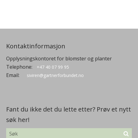
Kontaktinformasjon
Opplysningskontoret for blomster og planter
Telephone:
+47 40 07 99 95
Email:
siviren@gartnerforbundet.no
Fant du ikke det du lette etter? Prøv et nytt
søk her!