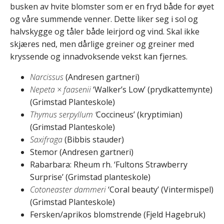
busken av hvite blomster som er en fryd både for øyet
og våre summende venner. Dette liker seg i sol og
halvskygge og tåler både leirjord og vind. Skal ikke
skjæres ned, men dårlige greiner og greiner med
kryssende og innadvoksende vekst kan fjernes.
Narcissus
(Andresen gartneri)
Nepeta × faasenii
‘Walker’s Low’ (prydkattemynte)
(Grimstad Planteskole)
Thymus serpyllum ‘
Coccineus’ (kryptimian)
(Grimstad Planteskole)
Saxifraga
(Bibbis stauder)
Stemor (Andresen gartneri)
Rabarbara: Rheum rh. ‘Fultons Strawberry
Surprise’ (Grimstad planteskole)
Cotoneaster dammeri
‘Coral beauty’ (Vintermispel)
(Grimstad Planteskole)
Fersken/aprikos blomstrende (Fjeld Hagebruk)