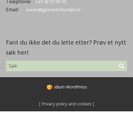
Telephone:
+47 40 07 99 95
Email:
siviren@gartnerforbundet.no
Fant du ikke det du lette etter? Prøv et nytt
søk her!
idium
WordPress
Privacy policy and cookies