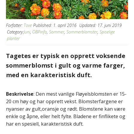
Forfatter:
Tove
Published:
1. april 2016
Updated:
17. juni 2019
Category:
Juni
,
OBPinfo
,
Sommer
,
Sommerblomster
,
Spiselige
planter
Tagetes er typisk en opprett voksende
sommerblomst i gult og varme farger,
med en karakteristisk duft.
Beskrivelse
: Den mest vanlige Fløyelsblomsten er 15-
20 cm høy og har opprett vekst. Blomsterfargene er
nyanser av gult,oransje og rødt. Blomstene kan være
enkle og åpne, eller helt fylte. Bladene er finflikete og
har en spesiell, karakteristisk duft.