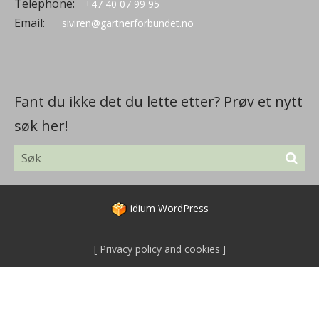
Telephone:
+47 40 07 99 95
Email:
siviren@gartnerforbundet.no
Fant du ikke det du lette etter? Prøv et nytt
søk her!
idium
WordPress
Privacy policy and cookies