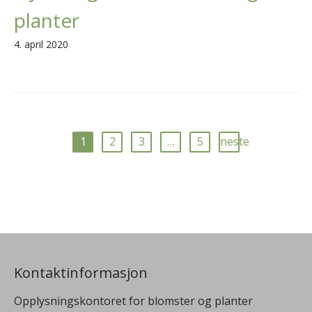
planter
4. april 2020
1
2
3
…
5
neste
Kontaktinformasjon
Opplysningskontoret for blomster og planter