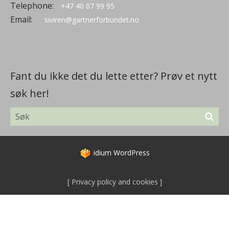
Telephone:
+47 40 07 99 95
Email:
siviren@gartnerforbundet.no
Fant du ikke det du lette etter? Prøv et nytt
søk her!
idium
WordPress
Privacy policy and cookies