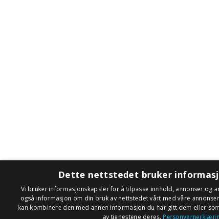
Dette nettstedet bruker informas
Vi bruker informasjonskapsler for å tilpasse innhold, annonser og an
også informasjon om din bruk av nettstedet vårt med våre annonse
kan kombinere den med annen informasjon du har gitt dem eller som 
av tjenestene deres.
Personvernerklæri