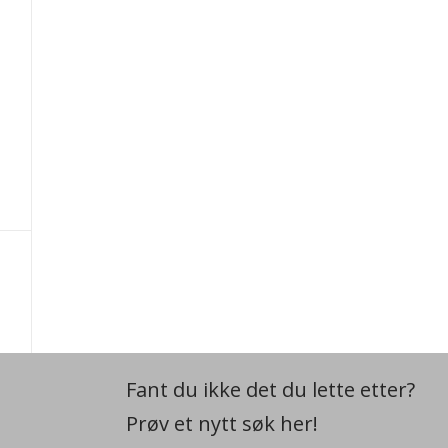
Fant du ikke det du lette etter?
Prøv et nytt søk her!