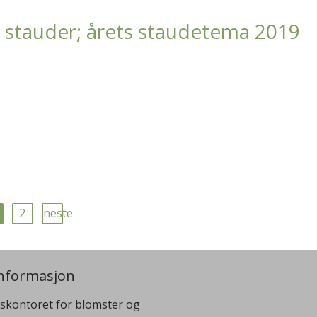
 stauder; årets staudetema 2019
2
neste
nformasjon
skontoret for blomster og