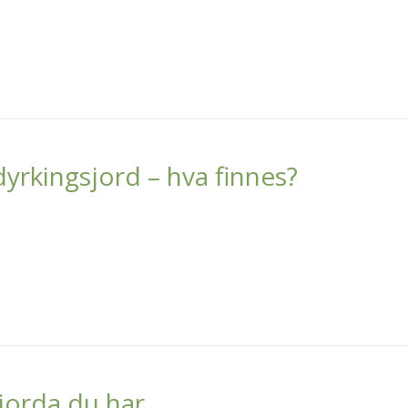
dyrkingsjord – hva finnes?
 jorda du har