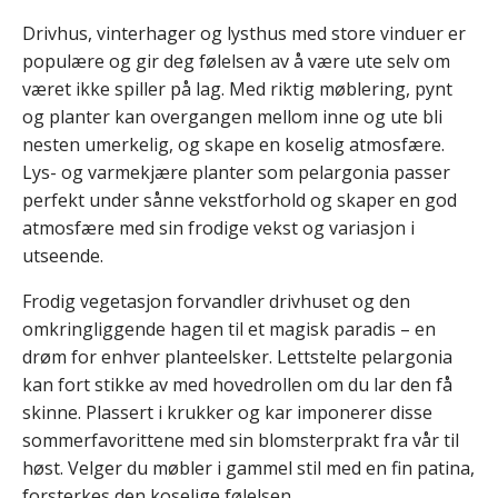
Drivhus, vinterhager og lysthus med store vinduer er
populære og gir deg følelsen av å være ute selv om
været ikke spiller på lag. Med riktig møblering, pynt
og planter kan overgangen mellom inne og ute bli
nesten umerkelig, og skape en koselig atmosfære.
Lys- og varmekjære planter som pelargonia passer
perfekt under sånne vekstforhold og skaper en god
atmosfære med sin frodige vekst og variasjon i
utseende.
Frodig vegetasjon forvandler drivhuset og den
omkringliggende hagen til et magisk paradis – en
drøm for enhver planteelsker. Lettstelte pelargonia
kan fort stikke av med hovedrollen om du lar den få
skinne. Plassert i krukker og kar imponerer disse
sommerfavorittene med sin blomsterprakt fra vår til
høst. Velger du møbler i gammel stil med en fin patina,
forsterkes den koselige følelsen.