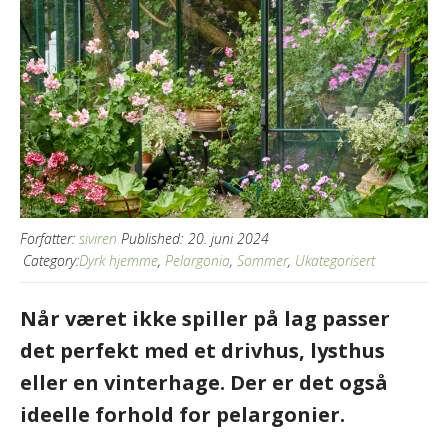
Forfatter:
siviren
Published:
20. juni 2024
Category:
Dyrk hjemme
,
Pelargonia
,
Sommer
,
Ukategorisert
Når været ikke spiller på lag passer
det perfekt med et drivhus, lysthus
eller en vinterhage. Der er det også
ideelle forhold for pelargonier.