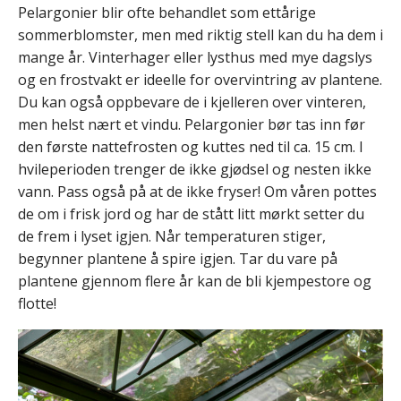
Pelargonier blir ofte behandlet som ettårige
sommerblomster, men med riktig stell kan du ha dem i
mange år. Vinterhager eller lysthus med mye dagslys
og en frostvakt er ideelle for overvintring av plantene.
Du kan også oppbevare de i kjelleren over vinteren,
men helst nært et vindu. Pelargonier bør tas inn før
den første nattefrosten og kuttes ned til ca. 15 cm. I
hvileperioden trenger de ikke gjødsel og nesten ikke
vann. Pass også på at de ikke fryser! Om våren pottes
de om i frisk jord og har de stått litt mørkt setter du
de frem i lyset igjen. Når temperaturen stiger,
begynner plantene å spire igjen. Tar du vare på
plantene gjennom flere år kan de bli kjempestore og
flotte!