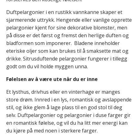
Duftpelargonier i en rustikk vannkanne skaper et
sjarmerende uttrykk. Hengende eller vanlige opprette
pelargonier kjent for sine dekorative blomster, men
på disse er det først og fremst den herlige duften og
bladformen som imponerer. Bladene inneholder
eteriske oljer som kan brukes til å smaksette mat og
drikke. Sitrusduftende pelargonier fungerer i tillegg
godt om du vil holde myggen unna.
Følelsen av å være ute når du er inne
Et lysthus, drivhus eller en vinterhage er manges
store drøm. Innred i en lys, romantisk og avslappende
stil, og ikke glem å lage plass til en god stol til deg
selv. Duftpelargonier og pelargonier i duse farger gir
en romantisk følelse, og vil du ha litt mer energi kan
du kjøre på med noen i sterkere farger.