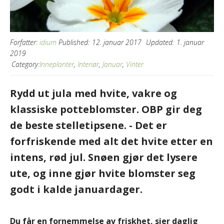
Forfatter:
idium
Published:
12. januar 2017
Updated:
1. januar
2019
Category:
Inneplanter
,
Interiør
,
Januar
,
Vinter
Rydd ut jula med hvite, vakre og
klassiske potteblomster. OBP gir deg
de beste stelletipsene. - Det er
forfriskende med alt det hvite etter en
intens, rød jul. Snøen gjør det lysere
ute, og inne gjør hvite blomster seg
godt i kalde januardager.
Du får en fornemmelse av friskhet, sier daglig