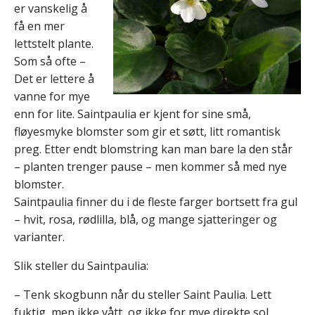
er vanskelig å
få en mer
lettstelt plante.
Som så ofte –
Det er lettere å
vanne for mye
enn for lite. Saintpaulia er kjent for sine små,
fløyesmyke blomster som gir et søtt, litt romantisk
preg. Etter endt blomstring kan man bare la den står
– planten trenger pause – men kommer så med nye
blomster.
Saintpaulia finner du i de fleste farger bortsett fra gul
– hvit, rosa, rødlilla, blå, og mange sjatteringer og
varianter.
Slik steller du Saintpaulia:
– Tenk skogbunn når du steller Saint Paulia. Lett
fuktig, men ikke vått, og ikke for mye direkte sol.