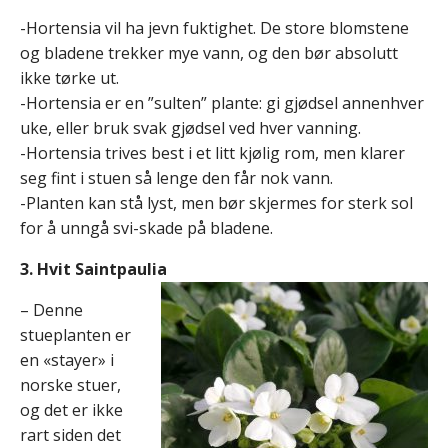
-Hortensia vil ha jevn fuktighet. De store blomstene
og bladene trekker mye vann, og den bør absolutt
ikke tørke ut.
-Hortensia er en ”sulten” plante: gi gjødsel annenhver
uke, eller bruk svak gjødsel ved hver vanning.
-Hortensia trives best i et litt kjølig rom, men klarer
seg fint i stuen så lenge den får nok vann.
-Planten kan stå lyst, men bør skjermes for sterk sol
for å unngå svi-skade på bladene.
3. Hvit Saintpaulia
– Denne
stueplanten er
en «stayer» i
norske stuer,
og det er ikke
rart siden det