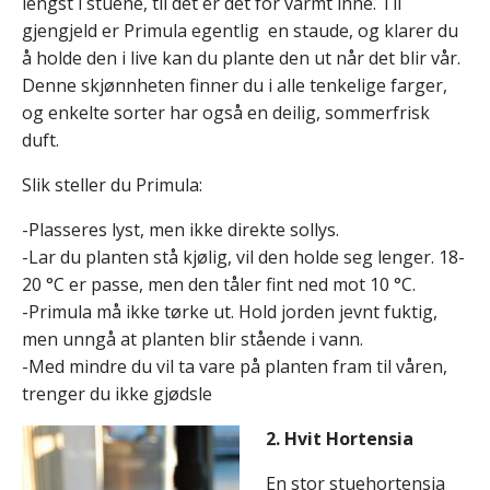
lengst i stuene, til det er det for varmt inne. Til
gjengjeld er Primula egentlig en staude, og klarer du
å holde den i live kan du plante den ut når det blir vår.
Denne skjønnheten finner du i alle tenkelige farger,
og enkelte sorter har også en deilig, sommerfrisk
duft.
Slik steller du Primula:
-Plasseres lyst, men ikke direkte sollys.
-Lar du planten stå kjølig, vil den holde seg lenger. 18-
20 °C er passe, men den tåler fint ned mot 10 °C.
-Primula må ikke tørke ut. Hold jorden jevnt fuktig,
men unngå at planten blir stående i vann.
-Med mindre du vil ta vare på planten fram til våren,
trenger du ikke gjødsle
2. Hvit Hortensia
En stor stuehortensia