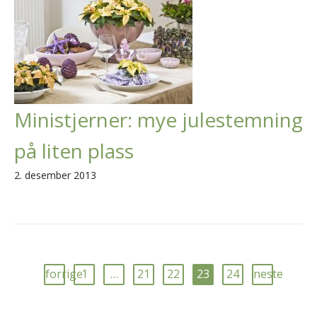
Ministjerner: mye julestemning
på liten plass
2. desember 2013
forrige
1
…
21
22
23
24
neste