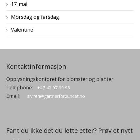
17. mai
Morsdag og farsdag
Valentine
Kontaktinformasjon
Opplysningskontoret for blomster og planter
Telephone:
+47 40 07 99 95
Email:
siviren@gartnerforbundet.no
Fant du ikke det du lette etter? Prøv et nytt