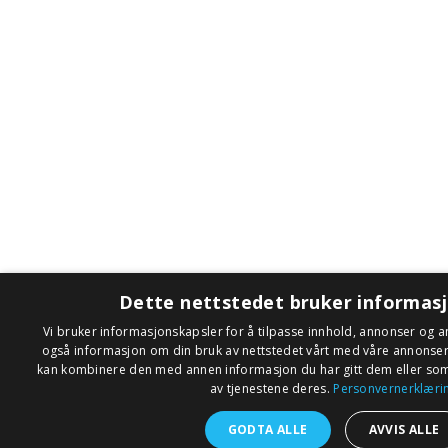
Dette nettstedet bruker informas
Vi bruker informasjonskapsler for å tilpasse innhold, annonser og an
også informasjon om din bruk av nettstedet vårt med våre annonse
kan kombinere den med annen informasjon du har gitt dem eller som 
av tjenestene deres.
Personvernerklæri
GODTA ALLE
AVVIS ALLE