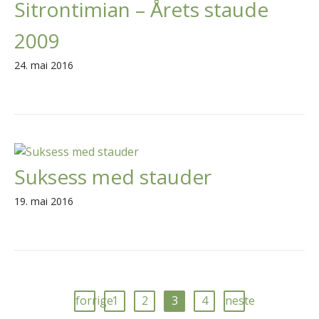
Sitrontimian – Årets staude
2009
24. mai 2016
Suksess med stauder
19. mai 2016
forrige
1
2
3
4
neste