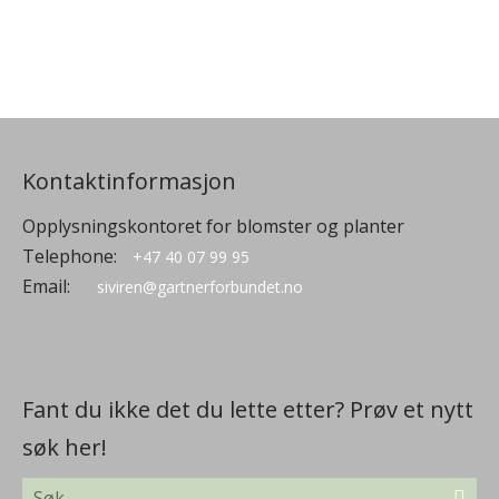
Kontaktinformasjon
Opplysningskontoret for blomster og planter
Telephone:
+47 40 07 99 95
Email:
siviren@gartnerforbundet.no
Fant du ikke det du lette etter? Prøv et nytt
søk her!