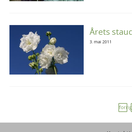
Årets staud
3. mai 2011
forri