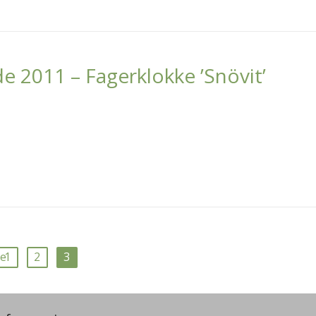
e 2011 – Fagerklokke ’Snövit’
ge
1
2
3