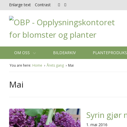
Enlarge text
Contrast
OM OSS
BILDEARKIV
PLANTEPRODUK
You are here:
Home
Årets gang
Mai
Mai
Syrin gjør
1. mai 2016