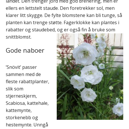
landet. Den trenger jord med god drenering, men er
ellers en lettstelt staude. Den foretrekker sol, men
klarer litt skygge. De fylte blomstene kan bli tunge, så
planten kan trenge støtte. Fagerklokke kan plantes i
rabatter og staudebed, og er også fin å bruke som
snittblomst.
Gode naboer
’Snövit’ passer
sammen med de
fleste rabattplanter,
slik som
stjerneskjerm,
Scabiosa, kattehale,
kattemynte,
storkenebb og
hestemynte. Unngå