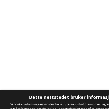
Dette nettstedet bruker informas
Vi bruker informasjonskapsler for å tilpasse innhold, annonser og an
også informasjon om din bruk av nettstedet vårt med våre annonse