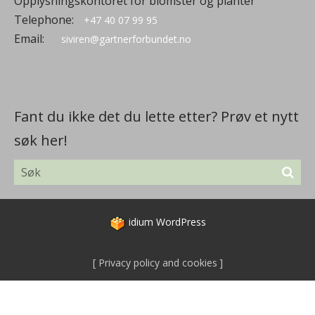
Opplysningskontoret for blomster og planter
Telephone:
+47 40 07 99 95
Email:
siviren@gartnerforbundet.no
Fant du ikke det du lette etter? Prøv et nytt
søk her!
idium
WordPress
Privacy policy and cookies