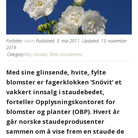
Forfatter:
idium
Published:
3. mai 2011
Updated:
13. november
2019
Category:
Mai
,
stauder
,
Årets staudetema
Med sine glinsende, hvite, fylte
blomster er fagerklokken ’Snövit’ et
vakkert innsalg i staudebedet,
forteller Opplysningskontoret for
blomster og planter (OBP). Hvert år
går norske staudeprodusenter
sammen om å vise frem en staude de