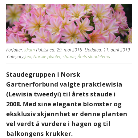
Forfatter:
idium
Published:
29. mai 2016
Updated:
11. april 2019
Category:
Juni
,
Norske planter
,
staude
,
Årets staudetema
Staudegruppen i Norsk
Gartnerforbund valgte praktlewisia
(Lewisia tweedyi) til årets staude i
2008. Med sine elegante blomster og
eksklusiv skjønnhet er denne planten
vel verdt å vurdere i hagen og til
balkongens krukker.