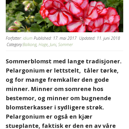
Forfatter:
idium
Published:
17. mai 2017
Updated:
11. juni 2018
Category:
Balkong
,
Hage
,
Juni
,
Sommer
Sommerblomst med lange tradisjoner.
Pelargonium er lettstelt, tåler tørke,
og for mange fremkaller den gode
minner. Minner om somrene hos
bestemor, og minner om bugnende
blomsterkasser i sydligere strøk.
Pelargonium er også en kjær
stueplante, faktisk er den en av våre