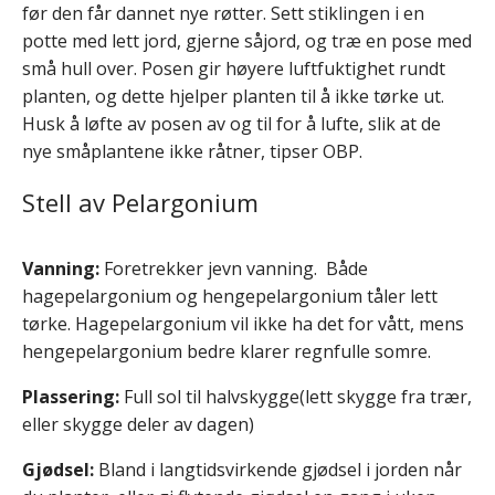
før den får dannet nye røtter. Sett stiklingen i en
potte med lett jord, gjerne såjord, og træ en pose med
små hull over. Posen gir høyere luftfuktighet rundt
planten, og dette hjelper planten til å ikke tørke ut.
Husk å løfte av posen av og til for å lufte, slik at de
nye småplantene ikke råtner, tipser OBP.
Stell av Pelargonium
Vanning:
Foretrekker jevn vanning. Både
hagepelargonium og hengepelargonium tåler lett
tørke. Hagepelargonium vil ikke ha det for vått, mens
hengepelargonium bedre klarer regnfulle somre.
Plassering:
Full sol til halvskygge(lett skygge fra trær,
eller skygge deler av dagen)
Gjødsel:
Bland i langtidsvirkende gjødsel i jorden når