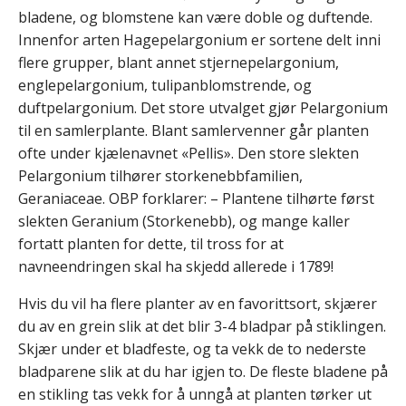
bladene, og blomstene kan være doble og duftende.
Innenfor arten Hagepelargonium er sortene delt inni
flere grupper, blant annet stjernepelargonium,
englepelargonium, tulipanblomstrende, og
duftpelargonium. Det store utvalget gjør Pelargonium
til en samlerplante. Blant samlervenner går planten
ofte under kjælenavnet «Pellis». Den store slekten
Pelargonium tilhører storkenebbfamilien,
Geraniaceae. OBP forklarer: – Plantene tilhørte først
slekten Geranium (Storkenebb), og mange kaller
fortatt planten for dette, til tross for at
navneendringen skal ha skjedd allerede i 1789!
Hvis du vil ha flere planter av en favorittsort, skjærer
du av en grein slik at det blir 3-4 bladpar på stiklingen.
Skjær under et bladfeste, og ta vekk de to nederste
bladparene slik at du har igjen to. De fleste bladene på
en stikling tas vekk for å unngå at planten tørker ut