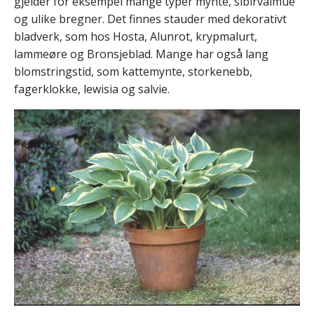
gjelder for eksempel mange typer mynte, sibirvalmue
og ulike bregner. Det finnes stauder med dekorativt
bladverk, som hos Hosta, Alunrot, krypmalurt,
lammeøre og Bronsjeblad. Mange har også lang
blomstringstid, som kattemynte, storkenebb,
fagerklokke, lewisia og salvie.