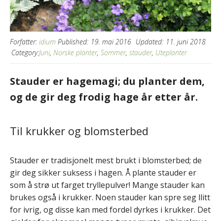
Forfatter:
idium
Published:
19. mai 2016
Updated:
11. juni 2018
Category:
Juni
,
Norske planter
,
Sommer
,
stauder
,
Uteplanter
Stauder er hagemagi; du planter dem,
og de gir deg frodig hage år etter år.
Til krukker og blomsterbed
Stauder er tradisjonelt mest brukt i blomsterbed; de
gir deg sikker suksess i hagen. Å plante stauder er
som å strø ut farget tryllepulver! Mange stauder kan
brukes også i krukker. Noen stauder kan spre seg llitt
for ivrig, og disse kan med fordel dyrkes i krukker. Det