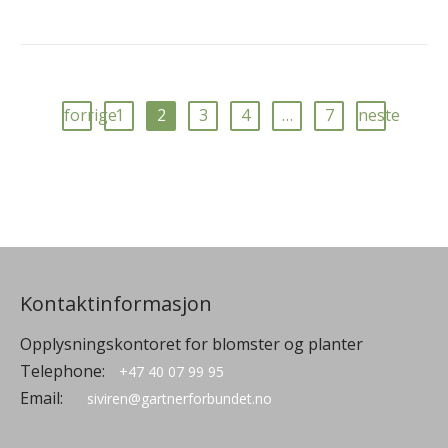
forrige
1
2
3
4
…
7
neste
Kontaktinformasjon
Opplysningskontoret for blomster og planter
Telephone:
+47 40 07 99 95
Email:
siviren@gartnerforbundet.no