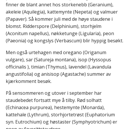
finner de blant annet hos storkenebb (Geranium),
akeleie (Aquilegia), kattemynte (Nepeta) og valmuer
(Papaver). Så kommer juli med de høye staudene i
blomst. Ridderspore (Delphinium), storhjelm
(Aconitum napellus), nøkketunge (Ligularia), peon
(Paeonia) og kongslys (Verbascum) blir hyppig besøkt.
Men også urtehagen med oregano (Origanum
vulgare), sar (Satureja montana), isop (Hyssopus
officinalis ), timian (Thymus), lavendel (Lavandula
angustifolia) og anisisop (Agastache) summer av
kjærkomment besøk.
På sensommeren og utover i september har
staudebedet fortsatt mye å tilby. Rød solhatt
(Echinacea purpurea), hestemynte (Monarda),
kattehale (Lythrum), storhjortetrøst (Euphatorium
syn. Eutrochium) og høstaster (Symphyotrichum) er