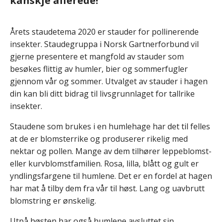
kanskje allerede!
Årets staudetema 2020 er stauder for pollinerende
insekter. Staudegruppa i Norsk Gartnerforbund vil
gjerne presentere et mangfold av stauder som
besøkes flittig av humler, bier og sommerfugler
gjennom vår og sommer. Utvalget av stauder i hagen
din kan bli ditt bidrag til livsgrunnlaget for tallrike
insekter.
Staudene som brukes i en humlehage har det til felles
at de er blomsterrike og produserer rikelig med
nektar og pollen. Mange av dem tilhører leppeblomst-
eller kurvblomstfamilien. Rosa, lilla, blått og gult er
yndlingsfargene til humlene. Det er en fordel at hagen
har mat å tilby dem fra vår til høst. Lang og uavbrutt
blomstring er ønskelig.
Utpå høsten har også humlene avsluttet sin