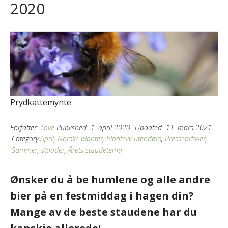
2020
Prydkattemynte
Forfatter:
Tove
Published:
1. april 2020
Updated:
11. mars 2021
Category:
April
,
Norske planter
,
Planteliv utendørs
,
Presseartikler
,
Sommer
,
stauder
,
Årets staudetema
Ønsker du å be humlene og alle andre
bier på en festmiddag i hagen din?
Mange av de beste staudene har du