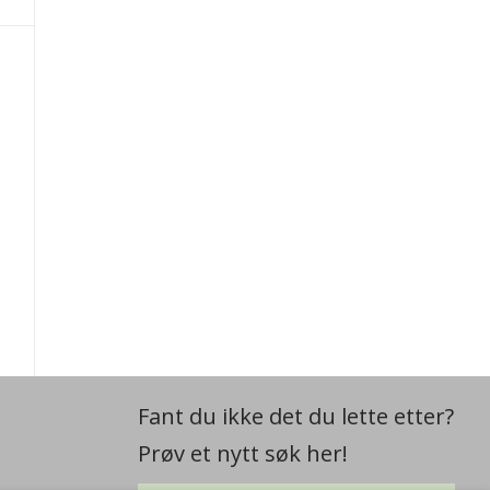
Fant du ikke det du lette etter?
Prøv et nytt søk her!