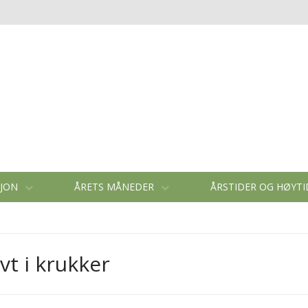
SJON
ÅRETS MÅNEDER
ÅRSTIDER OG HØYT
vt i krukker