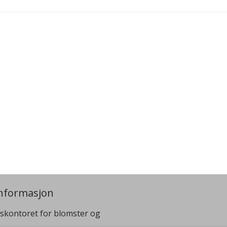
nformasjon
skontoret for blomster og