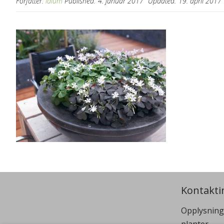
Forfatter:
idium
Published:
4. januar 2017
Updated:
19. april 2017
Kontakti
Opplysning
planter