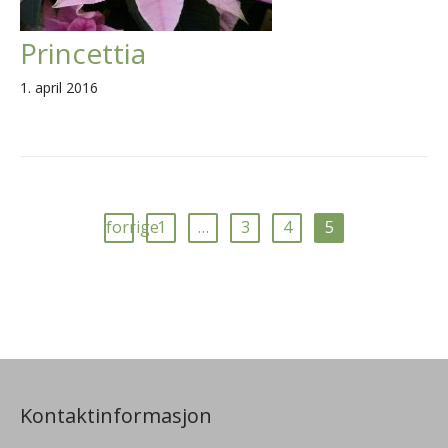
Princettia
1. april 2016
forrige
1
…
3
4
5
Kontaktinformasjon