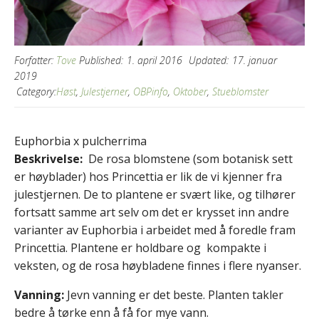
Forfatter:
Tove
Published:
1. april 2016
Updated:
17. januar
2019
Category:
Høst
,
Julestjerner
,
OBPinfo
,
Oktober
,
Stueblomster
Euphorbia x pulcherrima
Beskrivelse:
De rosa blomstene (som botanisk sett
er høyblader) hos Princettia er lik de vi kjenner fra
julestjernen. De to plantene er svært like, og tilhører
fortsatt samme art selv om det er krysset inn andre
varianter av Euphorbia i arbeidet med å foredle fram
Princettia. Plantene er holdbare og kompakte i
veksten, og de rosa høybladene finnes i flere nyanser.
Vanning:
Jevn vanning er det beste. Planten takler
bedre å tørke enn å få for mye vann.