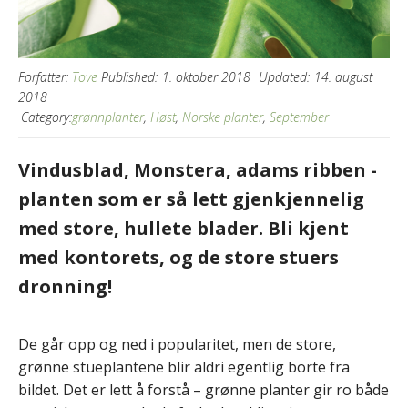
Forfatter:
Tove
Published:
1. oktober 2018
Updated:
14. august
2018
Category:
grønnplanter
,
Høst
,
Norske planter
,
September
Vindusblad, Monstera, adams ribben -
planten som er så lett gjenkjennelig
med store, hullete blader. Bli kjent
med kontorets, og de store stuers
dronning!
De går opp og ned i popularitet, men de store,
grønne stueplantene blir aldri egentlig borte fra
bildet. Det er lett å forstå – grønne planter gir ro både