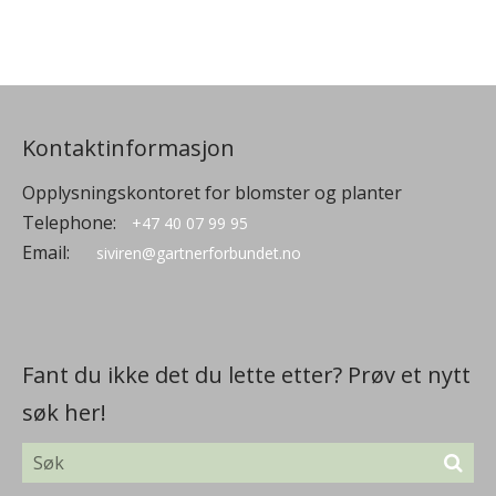
Kontaktinformasjon
Opplysningskontoret for blomster og planter
Telephone:
+47 40 07 99 95
Email:
siviren@gartnerforbundet.no
Fant du ikke det du lette etter? Prøv et nytt
søk her!