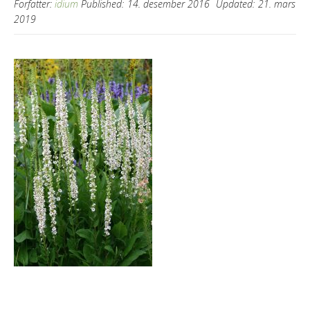
Forfatter:
idium
Published:
14. desember 2016
Updated:
21. mars
2019