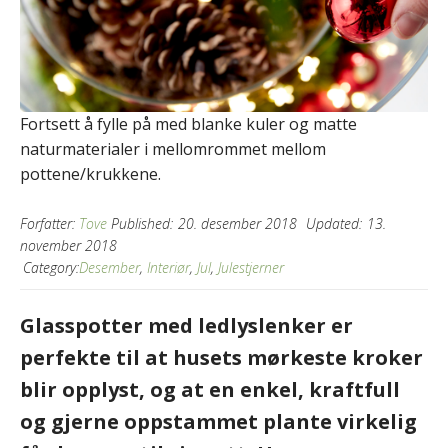
Fortsett å fylle på med blanke kuler og matte
naturmaterialer i mellomrommet mellom
pottene/krukkene.
Forfatter:
Tove
Published:
20. desember 2018
Updated:
13.
november 2018
Category:
Desember
,
Interiør
,
Jul
,
Julestjerner
Glasspotter med ledlyslenker er
perfekte til at husets mørkeste kroker
blir opplyst, og at en enkel, kraftfull
og gjerne oppstammet plante virkelig