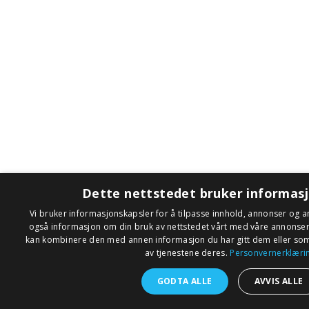
Dette nettstedet bruker informas
Vi bruker informasjonskapsler for å tilpasse innhold, annonser og an
også informasjon om din bruk av nettstedet vårt med våre annonse
kan kombinere den med annen informasjon du har gitt dem eller som 
av tjenestene deres.
Personvernerklæri
GODTA ALLE
AVVIS ALLE