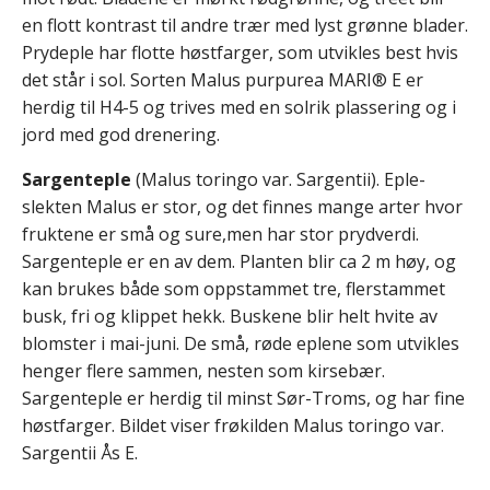
en flott kontrast til andre trær med lyst grønne blader.
Prydeple har flotte høstfarger, som utvikles best hvis
det står i sol. Sorten Malus purpurea MARI® E er
herdig til H4-5 og trives med en solrik plassering og i
jord med god drenering.
Sargenteple
(Malus toringo var. Sargentii). Eple-
slekten Malus er stor, og det finnes mange arter hvor
fruktene er små og sure,men har stor prydverdi.
Sargenteple er en av dem. Planten blir ca 2 m høy, og
kan brukes både som oppstammet tre, flerstammet
busk, fri og klippet hekk. Buskene blir helt hvite av
blomster i mai-juni. De små, røde eplene som utvikles
henger flere sammen, nesten som kirsebær.
Sargenteple er herdig til minst Sør-Troms, og har fine
høstfarger. Bildet viser frøkilden Malus toringo var.
Sargentii Ås E.