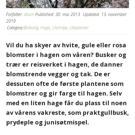
Forfatter:
idium
Published:
30. mai 2013
Updated:
13. november
2019
Category:
Balkong
,
Hage
,
Utemiljø
,
Uteplanter
Vil du ha skyer av hvite, gule eller rosa
blomster i hagen om våren? Busker og
trær er reisverket i hagen, de danner
blomstrende vegger og tak. De er
dessuten ofte de første plantene som
blomstrer og gir farge til hagen. Selv
med en liten hage får du plass til noen
av vårens vakreste, som praktgullbusk,
prydeple og junisøtmispel.