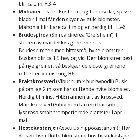
blir ca 2 m. H3-4
Mahonia
: Likner Kristtorn, og har mørke, spisse
blader. I mai får den skyer av gule blomster.
Mahonia blir bare ca 1 m og er herdig til H 5-6.
Brudespirea
(Spirea cinerea ‘Grefsheim’): I
slutten av mai dekkes greinene hos
Brudespireaen med bittesmå, hvite blomster.
Busken blir ca 1,5 høy og vid. Den blomstrer best
på nye greiner, så beskjær de eldste greinene
rett etter blomstring.H6
Praktkrossved
(Viburnum x burkwoodii) Busk
på om lag 2 m som har duftende hvite blomster.
Herdig til minst H4.En annen art av krossved,
Marskrossved (Viburnum farreri) har søte,
lyserosa smalt trompetforede blomster i april-
mai
Hestekastanje
(Aesculus hippocastanum) : Har
du sett hvor flotte blomstene hos hestekastajen