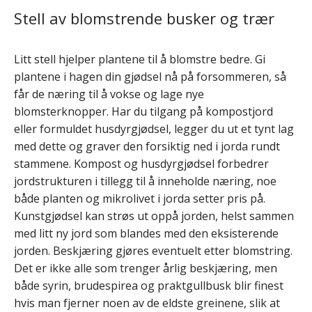
Stell av blomstrende busker og trær
Litt stell hjelper plantene til å blomstre bedre. Gi
plantene i hagen din gjødsel nå på forsommeren, så
får de næring til å vokse og lage nye
blomsterknopper. Har du tilgang på kompostjord
eller formuldet husdyrgjødsel, legger du ut et tynt lag
med dette og graver den forsiktig ned i jorda rundt
stammene. Kompost og husdyrgjødsel forbedrer
jordstrukturen i tillegg til å inneholde næring, noe
både planten og mikrolivet i jorda setter pris på.
Kunstgjødsel kan strøs ut oppå jorden, helst sammen
med litt ny jord som blandes med den eksisterende
jorden. Beskjæring gjøres eventuelt etter blomstring.
Det er ikke alle som trenger årlig beskjæring, men
både syrin, brudespirea og praktgullbusk blir finest
hvis man fjerner noen av de eldste greinene, slik at