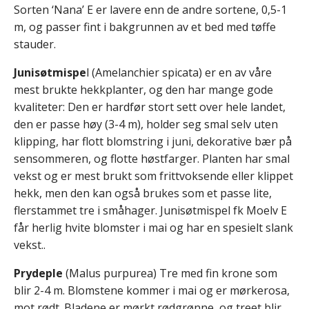
Sorten ‘Nana’ E er lavere enn de andre sortene, 0,5-1
m, og passer fint i bakgrunnen av et bed med tøffe
stauder.
Junisøtmispe
l (Amelanchier spicata) er en av våre
mest brukte hekkplanter, og den har mange gode
kvaliteter: Den er hardfør stort sett over hele landet,
den er passe høy (3-4 m), holder seg smal selv uten
klipping, har flott blomstring i juni, dekorative bær på
sensommeren, og flotte høstfarger. Planten har smal
vekst og er mest brukt som frittvoksende eller klippet
hekk, men den kan også brukes som et passe lite,
flerstammet tre i småhager. Junisøtmispel fk Moelv E
får herlig hvite blomster i mai og har en spesielt slank
vekst..
Prydeple
(Malus purpurea) Tre med fin krone som
blir 2-4 m. Blomstene kommer i mai og er mørkerosa,
mot rødt. Bladene er mørkt rødgrønne, og treet blir