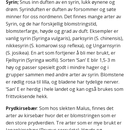
Syrin;
Snus inn duften av en syrin, lukk øynene og
drøm. Syrinduften er duften av forsommer og søte
minner for oss nordmenn. Det finnes mange arter av
Syrin, og de har forskjellig blomstringstid,
blomsterfarge, høyde og grad av duft. Eksempler er
vanlig syrin (Syringa vulgaris), parksyrin (S. chinensis),
nikkesyrin (S. komarowi ssp reflexa), og Ungarnsyrin
(S. josikea). En art som fortjener å bli mer brukt, er
Fjellsyrin (Syringa wolfii). Sorten ‘San’ E blir 1,5-3 m
høy og passer spesielt godt i mindre hager og i
grupper sammen med andre arter av syrin. Blomstene
er rødlig rosa til lilla, og bladene har tydelige nerver.
‘San’ E er herdig i hele landet og kan også brukes som
frittvoksende hekk.
Prydkirsebær
: Som hos slekten Malus, finnes det
arter av kirsebær hvor det er blomstringen som er
den store prydverdien. Tre arter som er mye brukt er
Japankirsebær (Prunus serrulata). Høyde og