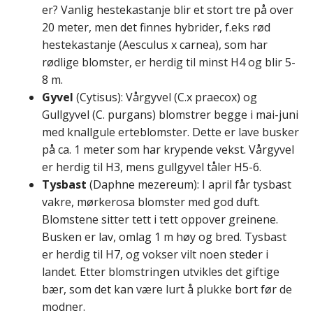
er? Vanlig hestekastanje blir et stort tre på over
20 meter, men det finnes hybrider, f.eks rød
hestekastanje (Aesculus x carnea), som har
rødlige blomster, er herdig til minst H4 og blir 5-
8 m.
Gyvel
(Cytisus): Vårgyvel (C.x praecox) og
Gullgyvel (C. purgans) blomstrer begge i mai-juni
med knallgule erteblomster. Dette er lave busker
på ca. 1 meter som har krypende vekst. Vårgyvel
er herdig til H3, mens gullgyvel tåler H5-6.
Tysbast
(Daphne mezereum): I april får tysbast
vakre, mørkerosa blomster med god duft.
Blomstene sitter tett i tett oppover greinene.
Busken er lav, omlag 1 m høy og bred. Tysbast
er herdig til H7, og vokser vilt noen steder i
landet. Etter blomstringen utvikles det giftige
bær, som det kan være lurt å plukke bort før de
modner.