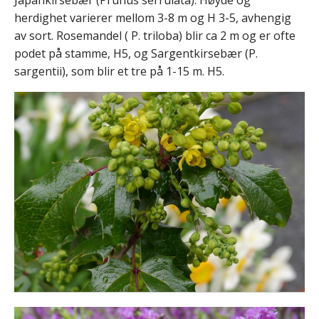
herdighet varierer mellom 3-8 m og H 3-5, avhengig
av sort. Rosemandel ( P. triloba) blir ca 2 m og er ofte
podet på stamme, H5, og Sargentkirsebær (P.
sargentii), som blir et tre på 1-15 m. H5.