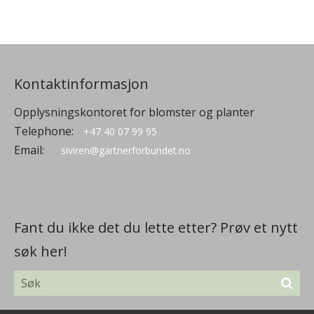
Kontaktinformasjon
Opplysningskontoret for blomster og planter
Telephone:
+47 40 07 99 95
Email:
siviren@gartnerforbundet.no
Fant du ikke det du lette etter? Prøv et nytt
søk her!