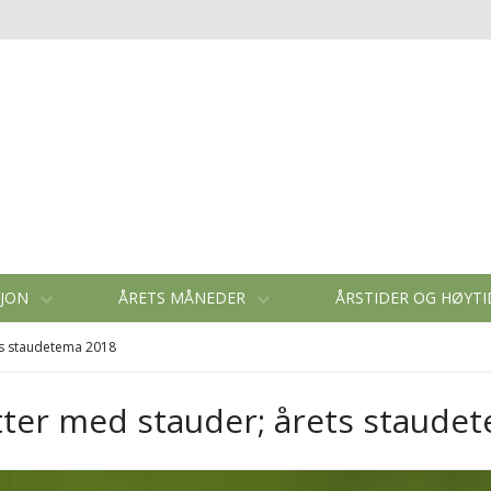
SJON
ÅRETS MÅNEDER
ÅRSTIDER OG HØYT
rets staudetema 2018
ketter med stauder; årets staud