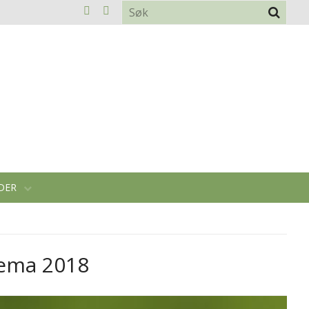
IDER
etema 2018