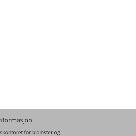
nformasjon
skontoret for blomster og