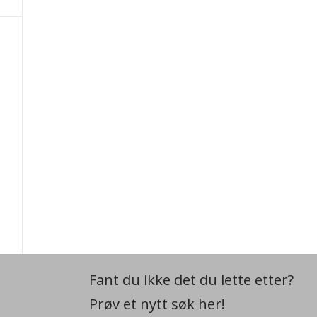
Fant du ikke det du lette etter?
Prøv et nytt søk her!