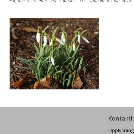
Forfatter:
idium
Published:
4. januar 2017
Updated:
6. mars 2018
Kontakti
Opplysning