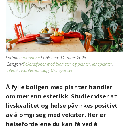
Forfatter:
marianne
Published:
11. mars 2026
Category:
Dekorasjoner med blomster og planter
,
Inneplanter
,
Interiør
,
Plantekunnskap
,
Ukategorisert
Å fylle boligen med planter handler
om mer enn estetikk. Studier viser at
livskvalitet og helse påvirkes positivt
av å omgi seg med vekster. Her er
helsefordelene du kan få ved å