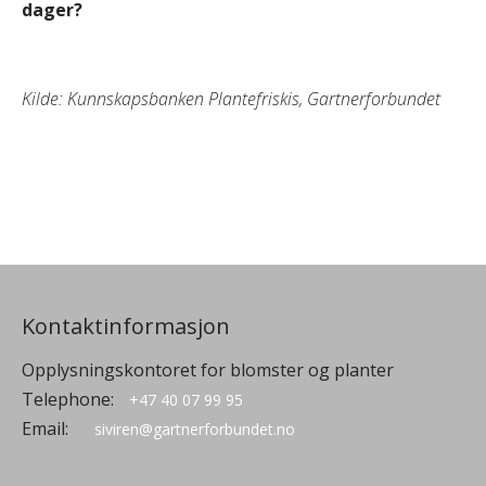
dager?
Kilde: Kunnskapsbanken Plantefriskis, Gartnerforbundet
Kontaktinformasjon
Opplysningskontoret for blomster og planter
Telephone:
+47 40 07 99 95
Email:
siviren@gartnerforbundet.no