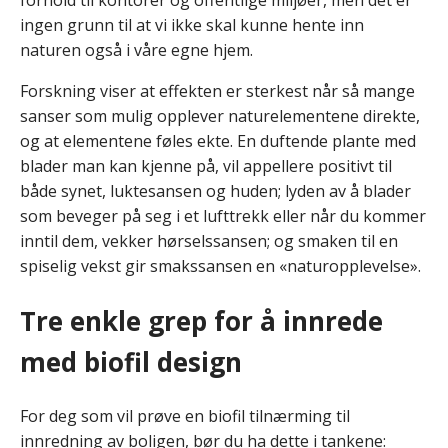
forhold til kontorer og offentlige miljøer, men det er
ingen grunn til at vi ikke skal kunne hente inn
naturen også i våre egne hjem.
Forskning viser at effekten er sterkest når så mange
sanser som mulig opplever naturelementene direkte,
og at elementene føles ekte. En duftende plante med
blader man kan kjenne på, vil appellere positivt til
både synet, luktesansen og huden; lyden av å blader
som beveger på seg i et lufttrekk eller når du kommer
inntil dem, vekker hørselssansen; og smaken til en
spiselig vekst gir smakssansen en «naturopplevelse».
Tre enkle grep for å innrede
med biofil design
For deg som vil prøve en biofil tilnærming til
innredning av boligen, bør du ha dette i tankene: