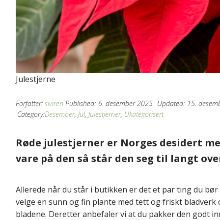
Julestjerne
Forfatter:
siviren
Published:
6. desember 2025
Updated:
15. desem
Category:
Desember
,
Jul
,
Julestjerner
,
Ukategorisert
Røde julestjerner er Norges desidert me
vare på den så står den seg til langt over
Allerede når du står i butikken er det et par ting du bør
velge en sunn og fin plante med tett og friskt bladver
bladene. Deretter anbefaler vi at du pakker den godt i