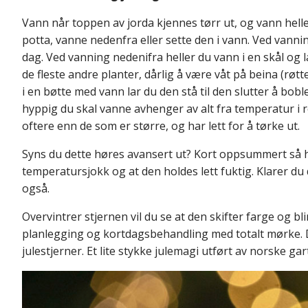
Vann når toppen av jorda kjennes tørr ut, og vann helle
potta, vanne nedenfra eller sette den i vann. Ved van
dag. Ved vanning nedenifra heller du vann i en skål og la
de fleste andre planter, dårlig å være våt på beina (røtt
i en bøtte med vann lar du den stå til den slutter å bob
hyppig du skal vanne avhenger av alt fra temperatur i 
oftere enn de som er større, og har lett for å tørke ut.
Syns du dette høres avansert ut? Kort oppsummert så ha
temperatursjokk og at den holdes lett fuktig. Klarer du d
også.
Overvintrer stjernen vil du se at den skifter farge og b
planlegging og kortdagsbehandling med totalt mørke. D
julestjerner. Et lite stykke julemagi utført av norske gar