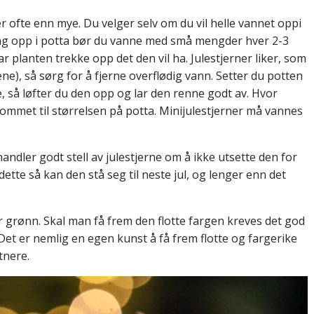
r ofte enn mye. Du velger selv om du vil helle vannet oppi
ning opp i potta bør du vanne med små mengder hver 2-3
r planten trekke opp det den vil ha. Julestjerner liker, som
ene), så sørg for å fjerne overflødig vann. Setter du potten
le, så løfter du den opp og lar den renne godt av. Hvor
rommet til størrelsen på potta. Minijulestjerner må vannes
ndler godt stell av julestjerne om å ikke utsette den for
ette så kan den stå seg til neste jul, og lenger enn det
lir grønn. Skal man få frem den flotte fargen kreves det god
et er nemlig en egen kunst å få frem flotte og fargerike
tnere.