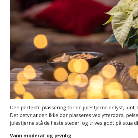
Den perfekte plassering for en julestjerne er lyst, lunt
Det betyr at den ikke bør plasseres ved ytterdøra, pei
julestjerna stå de fleste steder, og trives godt på stua di
Vann moderat og jevnlig