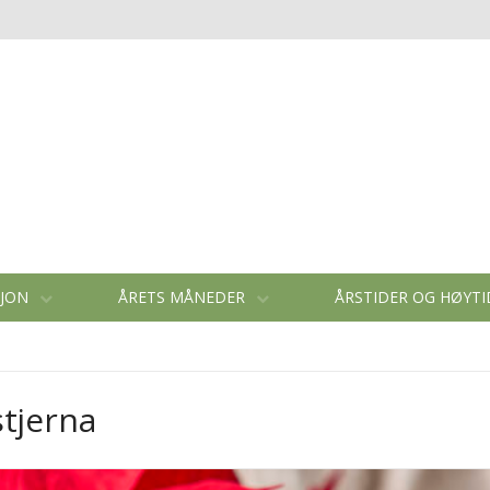
SJON
ÅRETS MÅNEDER
ÅRSTIDER OG HØYT
stjerna