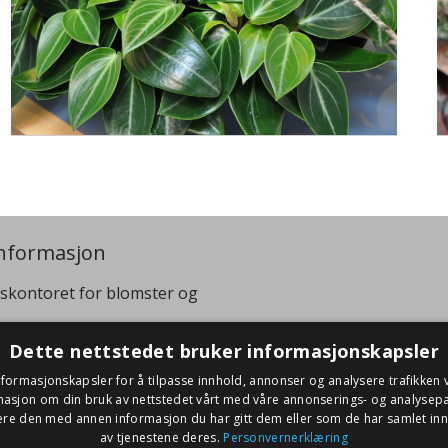
nformasjon
skontoret for blomster og
:
+47 40 07 99 95
Dette nettstedet bruker informasjonskapsler
viren@gartnerforbundet.no
nformasjonskapsler for å tilpasse innhold, annonser og analysere trafikken v
masjon om din bruk av nettstedet vårt med våre annonserings- og analysep
re den med annen informasjon du har gitt dem eller som de har samlet inn 
av tjenestene deres.
Personvernerklæring
idium
WordPress