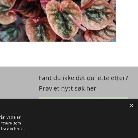
Fant du ikke det du lette etter?
Prøv et nytt søk her!
×
år. Vi deler
artnere som
fra din bruk