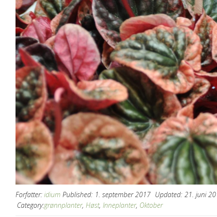
Forfatter:
idium
Published:
1. september 2017
Updated:
21. juni 2
Category:
grønnplanter
,
Høst
,
Inneplanter
,
Oktober