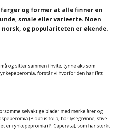
farger og former at alle finner en
runde, smale eller varieerte. Noen
 norsk, og populariteten er økende.
må og sitter sammen i hvite, tynne aks som
rynkepeperomia, forstår vi hvorfor den har fått
ar morsomme sølvaktige blader med mørke årer og
speperomia (P obtusifolia) har lysegrønne, stive
det er rynkepepromia (P. Caperata), som har sterkt