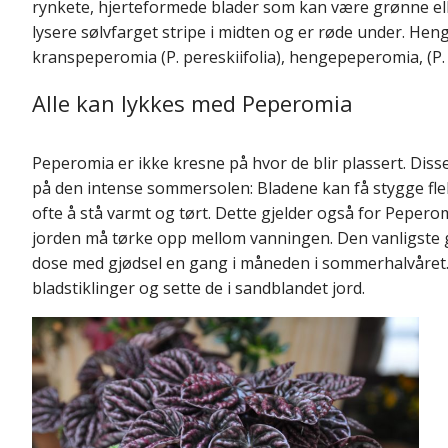
rynkete, hjerteformede blader som kan være grønne e
lysere sølvfarget stripe i midten og er røde under. He
kranspeperomia (P. pereskiifolia), hengepeperomia, (P.
Alle kan lykkes med Peperomia
Peperomia er ikke kresne på hvor de blir plassert. Disse p
på den intense sommersolen: Bladene kan få stygge flek
ofte å stå varmt og tørt. Dette gjelder også for Pepero
jorden må tørke opp mellom vanningen. Den vanligste gr
dose med gjødsel en gang i måneden i sommerhalvåret. Om 
bladstiklinger og sette de i sandblandet jord.