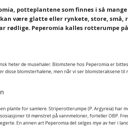
omia, potteplantene som finnes i så mange 
kan være glatte eller rynkete, store, små, 
ar rødlige. Peperomia kalles rotterumpe på
ansk heter de musehaler. Blomstene hos Peperomia er bittes
er disse blomsterhalene, men når vi ser blomsteraksene til 
on
il en plante for samlere. Striperotterumpe (P. Argyreia) h
siasjoner til mønstret på vannmeloner, forteller OBP. Fred
iegerte. En annen art Peperomia det selges mye av her i lan