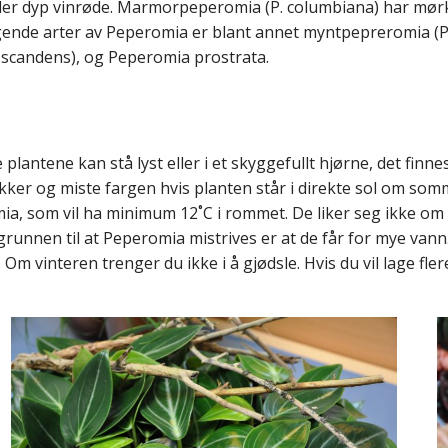
ller dyp vinrøde. Marmorpeperomia (P. columbiana) har mø
ngende arter av Peperomia er blant annet myntpepreromia (P
 scandens), og Peperomia prostrata.
lantene kan stå lyst eller i et skyggefullt hjørne, det finnes
ker og miste fargen hvis planten står i direkte sol om somm
mia, som vil ha minimum 12˚C i rommet. De liker seg ikke om 
unnen til at Peperomia mistrives er at de får for mye vann. 
vinteren trenger du ikke i å gjødsle. Hvis du vil lage flere