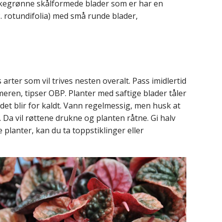
rkegrønne skålformede blader som er har en
. rotundifolia) med små runde blader,
 arter som vil trives nesten overalt. Pass imidlertid
eren, tipser OBP. Planter med saftige blader tåler
det blir for kaldt. Vann regelmessig, men husk at
Da vil røttene drukne og planten råtne. Gi halv
 planter, kan du ta toppstiklinger eller