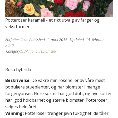
Potteroser karamell - et rikt utvalg av farger og
vekstformer
Forfatter:
Tove
Published:
1. april 2016
Updated:
14. februar
2020
Category:
OBPinfo
,
Stueblomster
Rosa hybrida
Beskrivelse
: De vakre minirosene er av våre mest
populære stueplanter, og har blomster i mange
fargenyanser. Flere sorter har god duft, og nye sorter
har god holdbarhet og større blomster. Potteroser
selges hele året.
Vanning:
Potteroser trenger jevn fuktighet, de tåler