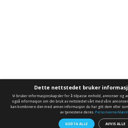
Dette nettstedet bruker informas
Vi bruker informasjonskapsler for å tilpasse innhold, annonser og an
også informasjon om din bruk av nettstedet vårt med våre annonse
kan kombinere den med annen informasjon du har gitt dem eller som 
av tjenestene deres.
Personvernerklæri
GODTA ALLE
AVVIS ALLE