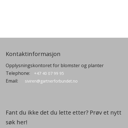
Kontaktinformasjon
Opplysningskontoret for blomster og planter
Telephone:
+47 40 07 99 95
Email:
siviren@gartnerforbundet.no
Fant du ikke det du lette etter? Prøv et nytt
søk her!