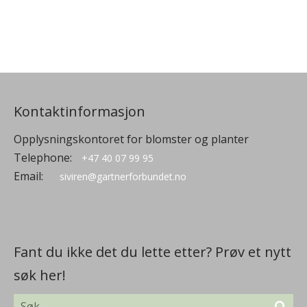
Kontaktinformasjon
Opplysningskontoret for blomster og planter
Telephone:
+47 40 07 99 95
Email:
siviren@gartnerforbundet.no
Fant du ikke det du lette etter? Prøv et nytt
søk her!