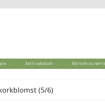
SJON
ÅRETS MÅNEDER
ÅRSTIDER OG HØYT
korkblomst (5/6)