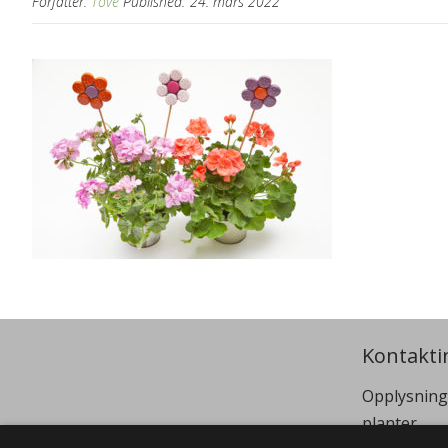
Forfatter:
Tove
Published:
24. mars 2022
Kontakti
Opplysning
planter