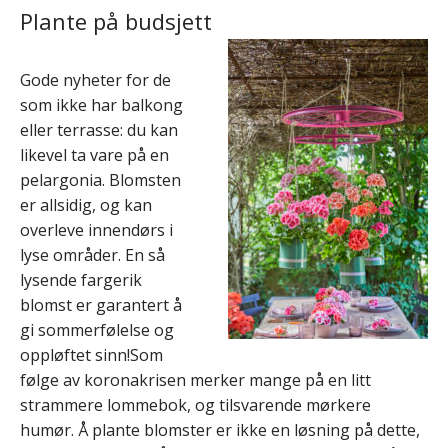
Plante på budsjett
Gode nyheter for de
som ikke har balkong
eller terrasse: du kan
likevel ta vare på en
pelargonia. Blomsten
er allsidig, og kan
overleve innendørs i
lyse områder. En så
lysende fargerik
blomst er garantert å
gi sommerfølelse og
oppløftet sinn!Som
følge av koronakrisen merker mange på en litt
strammere lommebok, og tilsvarende mørkere
humør. Å plante blomster er ikke en løsning på dette,