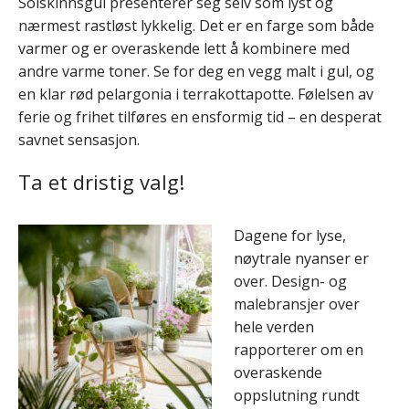
Solskinnsgul presenterer seg selv som lyst og
nærmest rastløst lykkelig. Det er en farge som både
varmer og er overaskende lett å kombinere med
andre varme toner. Se for deg en vegg malt i gul, og
en klar rød pelargonia i terrakottapotte. Følelsen av
ferie og frihet tilføres en ensformig tid – en desperat
savnet sensasjon.
Ta et dristig valg!
Dagene for lyse,
nøytrale nyanser er
over. Design- og
malebransjer over
hele verden
rapporterer om en
overaskende
oppslutning rundt