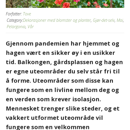
Forfatter:
Tove
Category:
Dekorasjoner med blomster og planter
,
Gjør-det-selv
,
Mai
,
Pelargonia
,
Vår
Gjennom pandemien har hjemmet og
hagen vært en sikker øy i en usikker
tid. Balkongen, gårdsplassen og hagen
er egne uteområder du selv står fri til
å forme. Uteområder som disse kan
fungere som en livline mellom deg og
en verden som krever isolasjon.
Mennesket trenger slike steder, og et
vakkert utformet uteområde vil
fungere som en velkommen