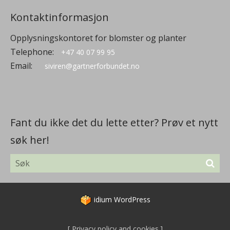
Kontaktinformasjon
Opplysningskontoret for blomster og planter
Telephone:
+47 40 07 99 95
Email:
siviren@gartnerforbundet.no
Fant du ikke det du lette etter? Prøv et nytt
søk her!
idium
WordPress
Privacy policy and cookies