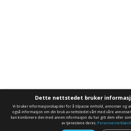
Dette nettstedet bruker informas
Vi bruker informasjonskapsler for å tilpasse innhold, annonser og an
også informasjon om din bruk av nettstedet vårt med våre annonse
kan kombinere den med annen informasjon du har gitt dem eller som 
av tjenestene deres.
Personvernerklæri