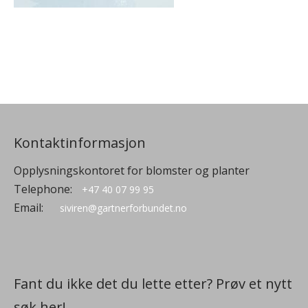
Kontaktinformasjon
Opplysningskontoret for blomster og planter
Telephone:
+47 40 07 99 95
Email:
siviren@gartnerforbundet.no
Fant du ikke det du lette etter? Prøv et nytt
søk her!