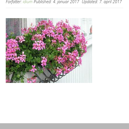
Forfatter:
idium
Published:
4. januar 2017
Updated:
7. april 2017